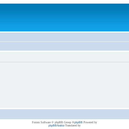
® Forum Software © phpBB Group
phpBB
Powered by
phpBBArabia
Translated by