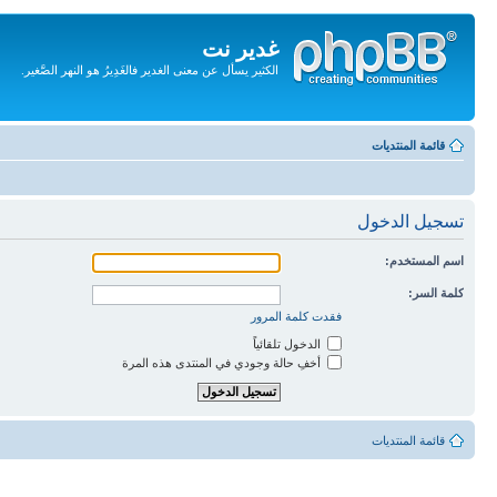
غدير نت
الكثير يسأل عن معنى الغدير فالغَدِيرُ هو النهر الصَّغير.
تجاهل
المحتويات
قائمة المنتديات
تسجيل الدخول
اسم المستخدم:
كلمة السر:
فقدت كلمة المرور
الدخول تلقائياً
أخفِ حالة وجودي في المنتدى هذه المرة
قائمة المنتديات