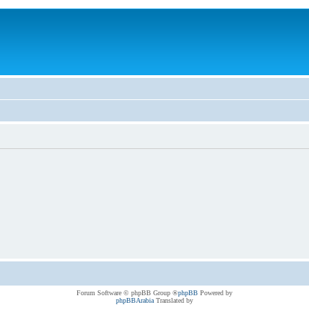
® Forum Software © phpBB Group
phpBB
Powered by
phpBBArabia
Translated by