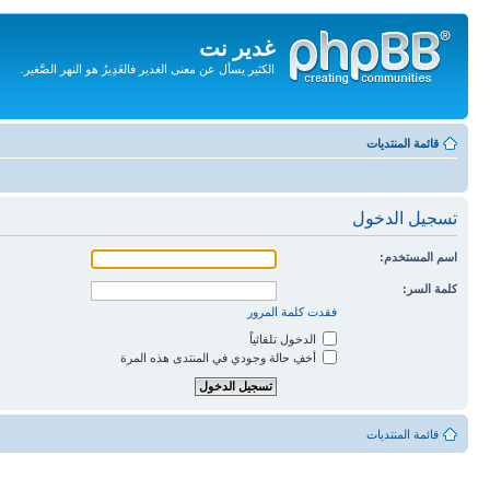
غدير نت
الكثير يسأل عن معنى الغدير فالغَدِيرُ هو النهر الصَّغير.
تجاهل
المحتويات
قائمة المنتديات
تسجيل الدخول
اسم المستخدم:
كلمة السر:
فقدت كلمة المرور
الدخول تلقائياً
أخفِ حالة وجودي في المنتدى هذه المرة
قائمة المنتديات