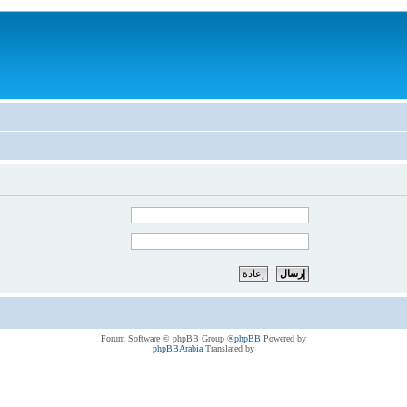
® Forum Software © phpBB Group
phpBB
Powered by
phpBBArabia
Translated by