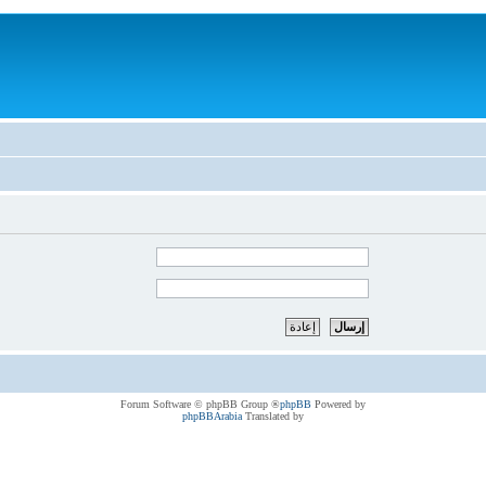
® Forum Software © phpBB Group
phpBB
Powered by
phpBBArabia
Translated by