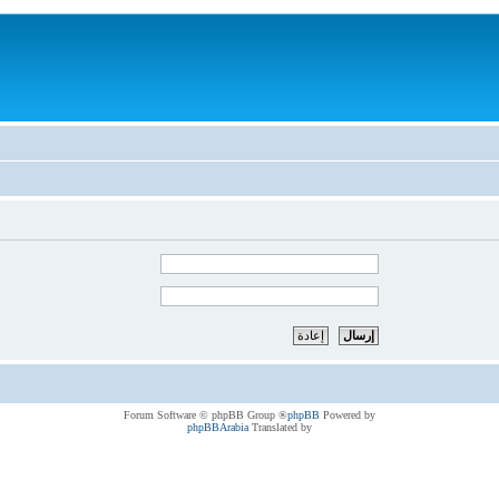
® Forum Software © phpBB Group
phpBB
Powered by
phpBBArabia
Translated by