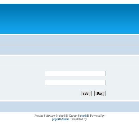
® Forum Software © phpBB Group
phpBB
Powered by
phpBBArabia
Translated by