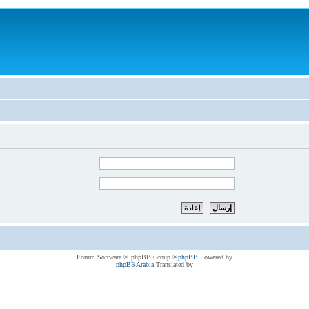
® Forum Software © phpBB Group
phpBB
Powered by
phpBBArabia
Translated by