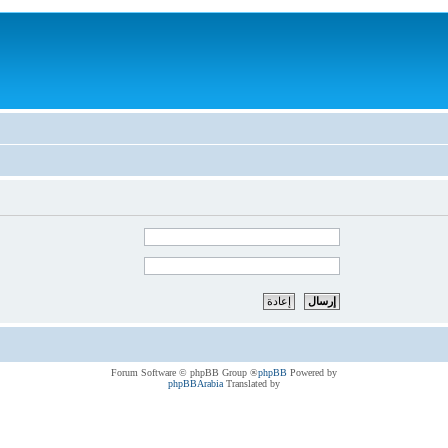
® Forum Software © phpBB Group
phpBB
Powered by
phpBBArabia
Translated by