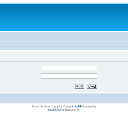
® Forum Software © phpBB Group
phpBB
Powered by
phpBBArabia
Translated by