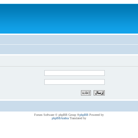
® Forum Software © phpBB Group
phpBB
Powered by
phpBBArabia
Translated by