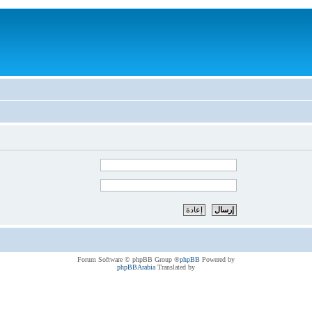
® Forum Software © phpBB Group
phpBB
Powered by
phpBBArabia
Translated by