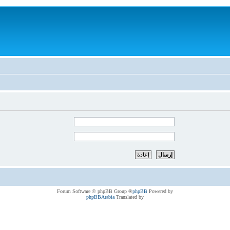
® Forum Software © phpBB Group
phpBB
Powered by
phpBBArabia
Translated by