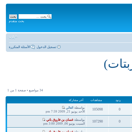
بحث متقدم
تسجيل الدخول
الأسئلة المتكررة
بتات)
34 مواضيع • صفحة
1
من
1
ردود
مشاهدات
آخر مشاركة
آخر
بواسطة
الغالي
105098
0
مشاركة
الأحد يونيو 21, 2009 7:59 pm
ردود
مشاهدات
آخر
بواسطة
غسان بن فاروق باتي
107290
0
مشاركة
السبت يونيو 06, 2009 3:00 pm
ردود
مشاهدات
آخر
بواسطة
غسان بن فاروق باتي