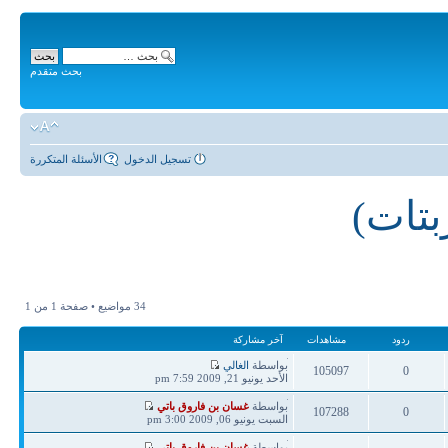
بحث متقدم
تسجيل الدخول
الأسئلة المتكررة
بتات)
34 مواضيع • صفحة
1
من
1
ردود
مشاهدات
آخر مشاركة
آخر
بواسطة
الغالي
105097
0
مشاركة
الأحد يونيو 21, 2009 7:59 pm
ردود
مشاهدات
آخر
بواسطة
غسان بن فاروق باتي
107288
0
مشاركة
السبت يونيو 06, 2009 3:00 pm
ردود
مشاهدات
آخر
بواسطة
غسان بن فاروق باتي