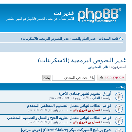
غدير نت
الكثير يسأل عن معنى الغدير فالغَدِيرُ هو النهر الصَّغير.
تجاهل
المحتويات
قائمة المنتديات
‹
غدير العلم والتقنية
‹
غدير النصوص البرمجية (الاسكربتات)
غدير النصوص البرمجية (الاسكربتات)
المشرفون:
الغالي
,
المشرفين
إضافة موضوع جديد
إعلانات
أوراق التقويم لشهر جمادى الآخرة
بواسطة
الغالي
» الأحد يونيو 21, 2009 7:59 pm
قوائم الطلاب لنهائي معمل التصميم المنطقي المتقدم
بواسطة
غسان بن فاروق باتي
» السبت يونيو 06, 2009 3:00 pm
قوائم الطلاب لنهائي معمل نظرية الفتح والقفل والتصميم المنطقي
بواسطة
غسان بن فاروق باتي
» السبت يونيو 06, 2009 2:52 pm
شرح برنامج السيركت ميكر (CircuitMaker) [عرض مرئي]