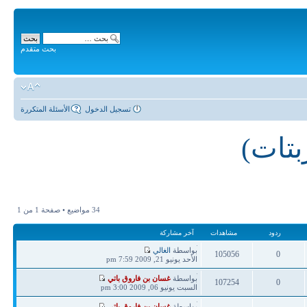
بحث متقدم
تسجيل الدخول
الأسئلة المتكررة
بتات)
34 مواضيع • صفحة
1
من
1
ردود
مشاهدات
آخر مشاركة
آخر
بواسطة
الغالي
105056
0
مشاركة
الأحد يونيو 21, 2009 7:59 pm
ردود
مشاهدات
آخر
بواسطة
غسان بن فاروق باتي
107254
0
مشاركة
السبت يونيو 06, 2009 3:00 pm
ردود
مشاهدات
آخر
بواسطة
غسان بن فاروق باتي