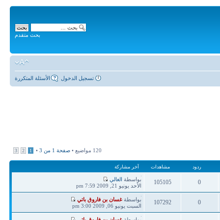
بحث متقدم
تسجيل الدخول
الأسئلة المتكررة
120 مواضيع •
صفحة
1
من
3
•
3
2
1
ردود
مشاهدات
آخر مشاركة
آخر
بواسطة
الغالي
105105
0
مشاركة
الأحد يونيو 21, 2009 7:59 pm
ردود
مشاهدات
آخر
بواسطة
غسان بن فاروق باتي
107292
0
مشاركة
السبت يونيو 06, 2009 3:00 pm
ردود
مشاهدات
آخر
بواسطة
غسان بن فاروق باتي