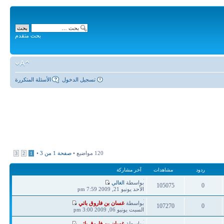
بحث متقدم
تسجيل الدخول
الأسئلة المتكررة
120 مواضيع •
صفحة
1
من
3
•
3
2
1
ردود
مشاهدات
آخر مشاركة
آخر
بواسطة
الغالي
105075
0
مشاركة
الأحد يونيو 21, 2009 7:59 pm
ردود
مشاهدات
آخر
بواسطة
غسان بن فاروق باتي
107270
0
مشاركة
السبت يونيو 06, 2009 3:00 pm
ردود
مشاهدات
آخر
بواسطة
غسان بن فاروق باتي