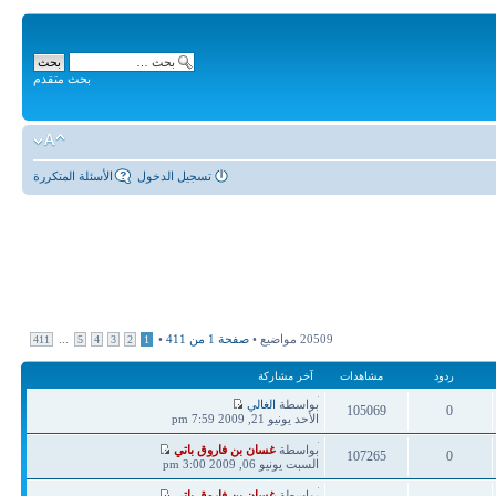
بحث متقدم
تسجيل الدخول
الأسئلة المتكررة
20509 مواضيع •
صفحة
1
من
411
•
...
411
5
4
3
2
1
ردود
مشاهدات
آخر مشاركة
آخر
بواسطة
الغالي
105069
0
مشاركة
الأحد يونيو 21, 2009 7:59 pm
ردود
مشاهدات
آخر
بواسطة
غسان بن فاروق باتي
107265
0
مشاركة
السبت يونيو 06, 2009 3:00 pm
ردود
مشاهدات
آخر
بواسطة
غسان بن فاروق باتي