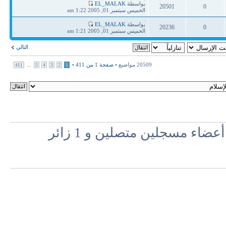
آخر
بواسطة
EL_MALAK
20501
0
مشاركة
الخميس سبتمبر 01, 2005 1:22 am
ردود
مشاهدات
آخر
بواسطة
EL_MALAK
20236
0
مشاركة
الخميس سبتمبر 01, 2005 1:21 am
ردود
مشاهدات
التالي
20509 مواضيع •
صفحة
1
من
411
•
...
411
5
4
3
2
1
اء مسجلين متصلين و 1 زائر