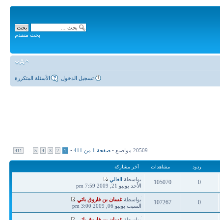
بحث متقدم
تسجيل الدخول
الأسئلة المتكررة
20509 مواضيع •
صفحة
1
من
411
•
...
411
5
4
3
2
1
ردود
مشاهدات
آخر مشاركة
آخر
بواسطة
الغالي
105070
0
مشاركة
الأحد يونيو 21, 2009 7:59 pm
ردود
مشاهدات
آخر
بواسطة
غسان بن فاروق باتي
107267
0
مشاركة
السبت يونيو 06, 2009 3:00 pm
ردود
مشاهدات
آخر
بواسطة
غسان بن فاروق باتي