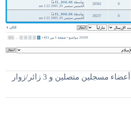
آخر
بواسطة
EL_MALAK
20502
0
مشاركة
الخميس سبتمبر 01, 2005 1:22 am
ردود
مشاهدات
آخر
بواسطة
EL_MALAK
20237
0
مشاركة
الخميس سبتمبر 01, 2005 1:21 am
ردود
مشاهدات
التالي
20509 مواضيع •
صفحة
1
من
411
•
...
411
5
4
3
2
1
مسجلين متصلين و 3 زائر/زوار