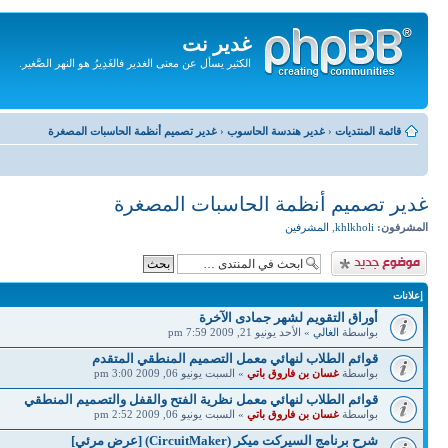
غدير نت
الكثير يسأل عن معنى الغدير فالغَدِيرُ هو النهر الصَّغير.
تجاهل
المحتويات
قائمة المنتديات
‹
غدير هندسة الحاسوب
‹
غدير تصميم أنظمة الحاسبات المصغرة
غدير تصميم أنظمة الحاسبات المصغرة
المشرفون:
khlkholi
,
المشرفين
إضافة موضوع جديد
إعلانات
أوراق التقويم لشهر جمادى الآخرة
بواسطة
الغالي
» الأحد يونيو 21, 2009 7:59 pm
قوائم الطلاب لنهائي معمل التصميم المنطقي المتقدم
بواسطة
غسان بن فاروق باتي
» السبت يونيو 06, 2009 3:00 pm
قوائم الطلاب لنهائي معمل نظرية الفتح والقفل والتصميم المنطقي
بواسطة
غسان بن فاروق باتي
» السبت يونيو 06, 2009 2:52 pm
شرح برنامج السيركت ميكر (CircuitMaker) [عرض مرئي]