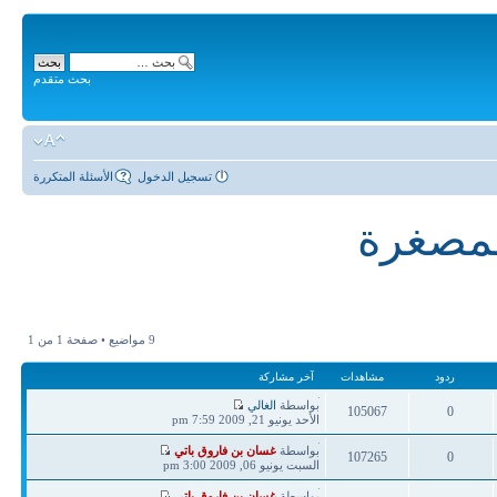
بحث متقدم
تسجيل الدخول
الأسئلة المتكررة
لمصغرة
9 مواضيع • صفحة
1
من
1
ردود
مشاهدات
آخر مشاركة
آخر
بواسطة
الغالي
105067
0
مشاركة
الأحد يونيو 21, 2009 7:59 pm
ردود
مشاهدات
آخر
بواسطة
غسان بن فاروق باتي
107265
0
مشاركة
السبت يونيو 06, 2009 3:00 pm
ردود
مشاهدات
آخر
بواسطة
غسان بن فاروق باتي