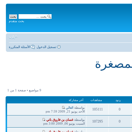
بحث متقدم
تسجيل الدخول
الأسئلة المتكررة
لمصغرة
9 مواضيع • صفحة
1
من
1
ردود
مشاهدات
آخر مشاركة
آخر
بواسطة
الغالي
105111
0
مشاركة
الأحد يونيو 21, 2009 7:59 pm
ردود
مشاهدات
آخر
بواسطة
غسان بن فاروق باتي
107295
0
مشاركة
السبت يونيو 06, 2009 3:00 pm
ردود
مشاهدات
آخر
بواسطة
غسان بن فاروق باتي