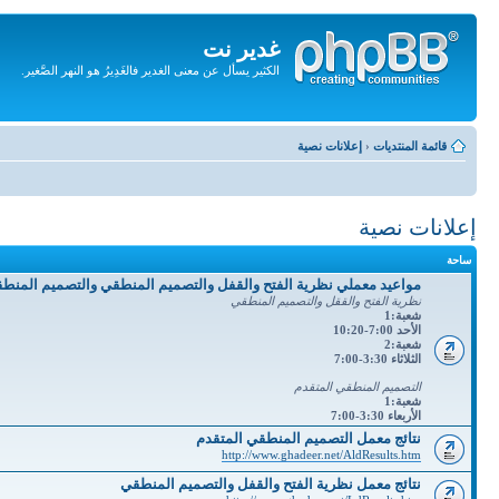
غدير نت
الكثير يسأل عن معنى الغدير فالغَدِيرُ هو النهر الصَّغير.
تجاهل
المحتويات
قائمة المنتديات
‹
إعلانات نصية
إعلانات نصية
ساحة
مواعيد معملي نظرية الفتح والقفل والتصميم المنطقي والتصميم المنط
نظرية الفتح والققل والتصميم المنطقي
شعبة:1
الأحد 7:00-10:20
شعبة:2
الثلاثاء 3:30-7:00
التصميم المنطقي المتقدم
شعبة:1
الأربعاء 3:30-7:00
نتائج معمل التصميم المنطقي المتقدم
http://www.ghadeer.net/AldResults.htm
نتائج معمل نظرية الفتح والقفل والتصميم المنطقي