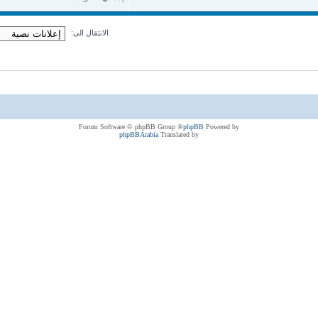
الانتقال الى:
® Forum Software © phpBB Group
phpBB
Powered by
phpBBArabia
Translated by