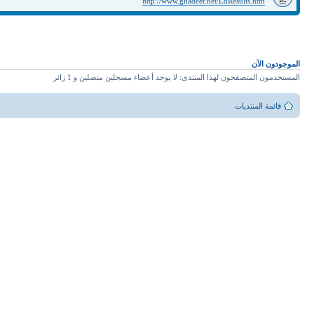
http://www.ghadeer.net/LdResults.htm
الموجودون الآن
المستخدمون المتصفحون لهذا المنتدى: لا يوجد أعضاء مسجلين متصلين و 1 زائر
قائمة المنتديات