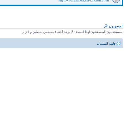
http://www.ghadeer.net/LdResults.htm
الموجودون الآن
المستخدمون المتصفحون لهذا المنتدى: لا يوجد أعضاء مسجلين متصلين و 1 زائر
قائمة المنتديات