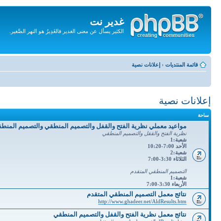
غدير نت
الكثير يسأل عن معنى الغدير فالغَدِيرُ هو النهر الصَّغير.
تجاهل
المحتويات
قائمة المنتديات
‹
إعلانات نصية
إعلانات نصية
ساحة
مواعيد معملي نظرية الفتح والقفل والتصميم المنطقي والتصميم المنط
نظرية الفتح والققل والتصميم المنطقي
شعبة:1
الأحد 7:00-10:20
شعبة:2
الثلاثاء 3:30-7:00
التصميم المنطقي المتقدم
شعبة:1
الأربعاء 3:30-7:00
نتائج معمل التصميم المنطقي المتقدم
http://www.ghadeer.net/AldResults.htm
نتائج معمل نظرية الفتح والقفل والتصميم المنطقي