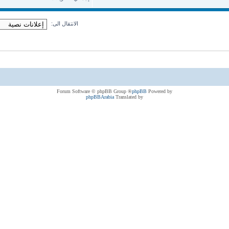
الانتقال الى:
® Forum Software © phpBB Group
phpBB
Powered by
phpBBArabia
Translated by