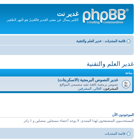
غدير نت
الكثير يسأل عن معنى الغدير فالغَدِيرُ هو النهر الصَّغير.
تجاهل
المحتويات
قائمة المنتديات
‹
غدير العلم والتقنية
غدير العلم والتقنية
ساحة
غدير النصوص البرمجية (الاسكربتات)
نصوص برمجية نافعة تفيد مصممي المواقع
المشرفون:
الغالي
,
المشرفين
الموجودون الآن
المستخدمون المتصفحون لهذا المنتدى: لا يوجد أعضاء مسجلين متصلين و 1 زائر
قائمة المنتديات