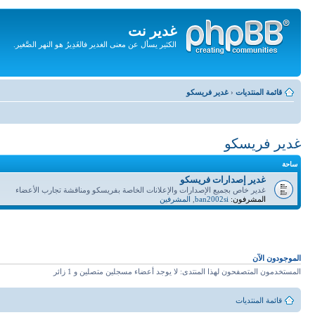
غدير نت
الكثير يسأل عن معنى الغدير فالغَدِيرُ هو النهر الصَّغير.
تجاهل
المحتويات
قائمة المنتديات
‹
غدير فريسكو
غدير فريسكو
ساحة
غدير إصدارات فريسكو
غدير خاص بجميع الإصدارات والإعلانات الخاصة بفريسكو ومناقشة تجارب الأعضاء
المشرفون:
ban2002si
,
المشرفين
الموجودون الآن
المستخدمون المتصفحون لهذا المنتدى: لا يوجد أعضاء مسجلين متصلين و 1 زائر
قائمة المنتديات