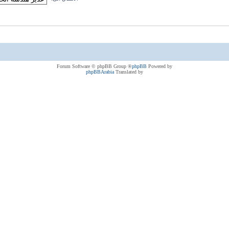
® Forum Software © phpBB Group
phpBB
Powered by
phpBBArabia
Translated by