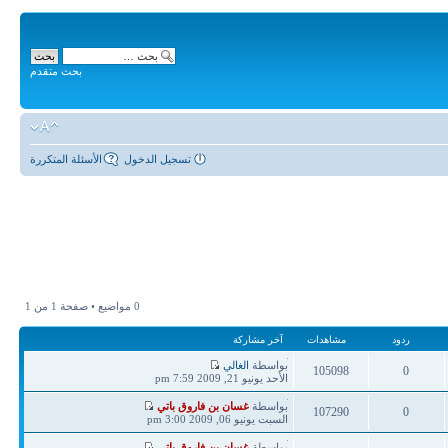
بحث متقدم
تسجيل الدخول
الأسئلة المتكررة
0 مواضيع • صفحة
1
من
1
ردود
مشاهدات
آخر مشاركة
آخر
بواسطة
الغالي
105098
0
مشاركة
الأحد يونيو 21, 2009 7:59 pm
ردود
مشاهدات
آخر
بواسطة
غسان بن فاروق باتي
107290
0
مشاركة
السبت يونيو 06, 2009 3:00 pm
ردود
مشاهدات
آخر
بواسطة
غسان بن فاروق باتي