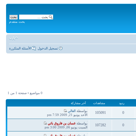
بحث متقدم
تسجيل الدخول
الأسئلة المتكررة
0 مواضيع • صفحة
1
من
1
ردود
مشاهدات
آخر مشاركة
آخر
بواسطة
الغالي
105091
0
مشاركة
الأحد يونيو 21, 2009 7:59 pm
ردود
مشاهدات
آخر
بواسطة
غسان بن فاروق باتي
107282
0
مشاركة
السبت يونيو 06, 2009 3:00 pm
ردود
مشاهدات
آخر
بواسطة
غسان بن فاروق باتي