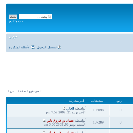
بحث متقدم
تسجيل الدخول
الأسئلة المتكررة
0 مواضيع • صفحة
1
من
1
ردود
مشاهدات
آخر مشاركة
آخر
بواسطة
الغالي
105098
0
مشاركة
الأحد يونيو 21, 2009 7:59 pm
ردود
مشاهدات
آخر
بواسطة
غسان بن فاروق باتي
107289
0
مشاركة
السبت يونيو 06, 2009 3:00 pm
ردود
مشاهدات
آخر
بواسطة
غسان بن فاروق باتي