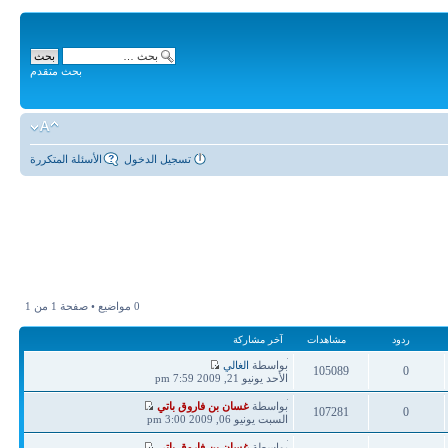
بحث متقدم
تسجيل الدخول
الأسئلة المتكررة
0 مواضيع • صفحة
1
من
1
ردود
مشاهدات
آخر مشاركة
آخر
بواسطة
الغالي
105089
0
مشاركة
الأحد يونيو 21, 2009 7:59 pm
ردود
مشاهدات
آخر
بواسطة
غسان بن فاروق باتي
107281
0
مشاركة
السبت يونيو 06, 2009 3:00 pm
ردود
مشاهدات
آخر
بواسطة
غسان بن فاروق باتي