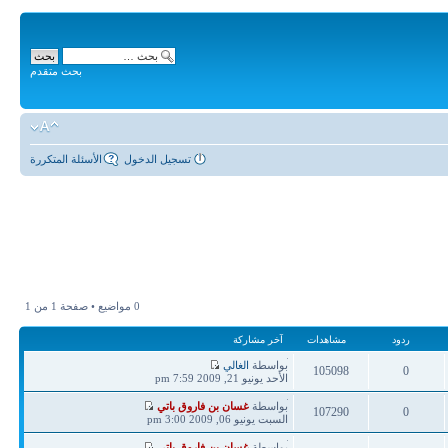
بحث متقدم
تسجيل الدخول
الأسئلة المتكررة
0 مواضيع • صفحة
1
من
1
ردود
مشاهدات
آخر مشاركة
آخر
بواسطة
الغالي
105098
0
مشاركة
الأحد يونيو 21, 2009 7:59 pm
ردود
مشاهدات
آخر
بواسطة
غسان بن فاروق باتي
107290
0
مشاركة
السبت يونيو 06, 2009 3:00 pm
ردود
مشاهدات
آخر
بواسطة
غسان بن فاروق باتي