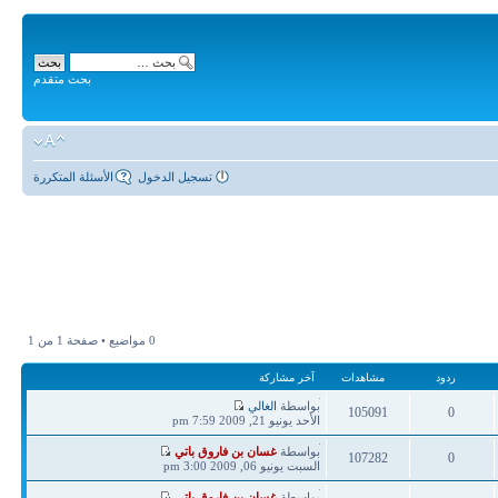
بحث متقدم
تسجيل الدخول
الأسئلة المتكررة
0 مواضيع • صفحة
1
من
1
ردود
مشاهدات
آخر مشاركة
آخر
بواسطة
الغالي
105091
0
مشاركة
الأحد يونيو 21, 2009 7:59 pm
ردود
مشاهدات
آخر
بواسطة
غسان بن فاروق باتي
107282
0
مشاركة
السبت يونيو 06, 2009 3:00 pm
ردود
مشاهدات
آخر
بواسطة
غسان بن فاروق باتي