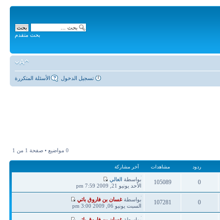
بحث متقدم
تسجيل الدخول
الأسئلة المتكررة
0 مواضيع • صفحة
1
من
1
ردود
مشاهدات
آخر مشاركة
آخر
بواسطة
الغالي
105089
0
مشاركة
الأحد يونيو 21, 2009 7:59 pm
ردود
مشاهدات
آخر
بواسطة
غسان بن فاروق باتي
107281
0
مشاركة
السبت يونيو 06, 2009 3:00 pm
ردود
مشاهدات
آخر
بواسطة
غسان بن فاروق باتي