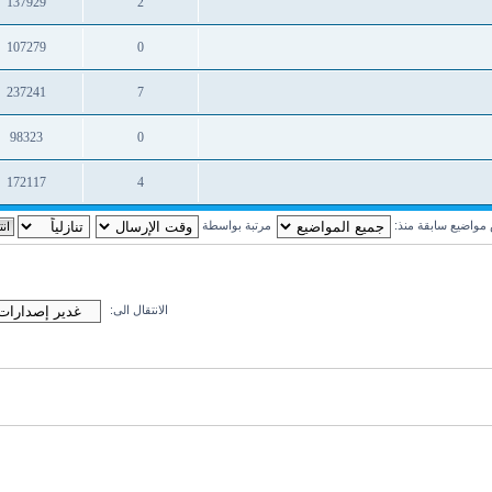
137929
2
ردود
مشاهدات
107279
0
ردود
مشاهدات
237241
7
ردود
مشاهدات
98323
0
ردود
مشاهدات
172117
4
ردود
مشاهدات
واضيع سابقة منذ:
مرتبة بواسطة
الانتقال الى: