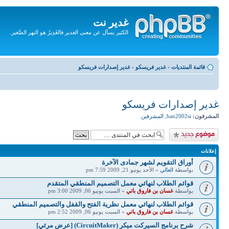
غدير نت
الكثير يسأل عن معنى الغدير فالغَدِيرُ هو النهر الصَّغير.
تجاهل
المحتويات
قائمة المنتديات
‹
غدير فريسكو
‹
غدير إصدارات فريسكو
غدير إصدارات فريسكو
المشرفون:
ban2002si
,
المشرفين
إضافة موضوع جديد
إعلانات
أوراق التقويم لشهر جمادى الآخرة
بواسطة
الغالي
» الأحد يونيو 21, 2009 7:59 pm
قوائم الطلاب لنهائي معمل التصميم المنطقي المتقدم
بواسطة
غسان بن فاروق باتي
» السبت يونيو 06, 2009 3:00 pm
قوائم الطلاب لنهائي معمل نظرية الفتح والقفل والتصميم المنطقي
بواسطة
غسان بن فاروق باتي
» السبت يونيو 06, 2009 2:52 pm
شرح برنامج السيركت ميكر (CircuitMaker) [عرض مرئي]