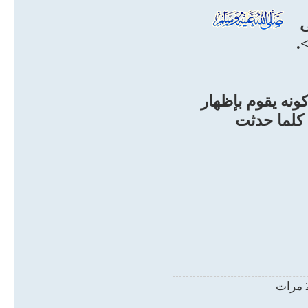
ى
}
if (re == 2) {
ch = "تعلم الأدلة من القرآن والسنة والإجماع الدالة على وجوب طاعة النبي صلى الله
ونه يقوم بإظهار
ا كلما حدثت
}
if (re == 3) {
ch = "العلم والمعرفة بحفظ الله لسنة نبيه صلى الله عليه وسلم ، وذلك من خلال
لفة ، فبينوا صحيحها من
أمة عن غيرها من الأمم
السالفة";
}
if (re == 4) {
ch = "استشعار محبته صلى الله عليه وسلم في القلوب بتذكر كريم صفته الخَلقية