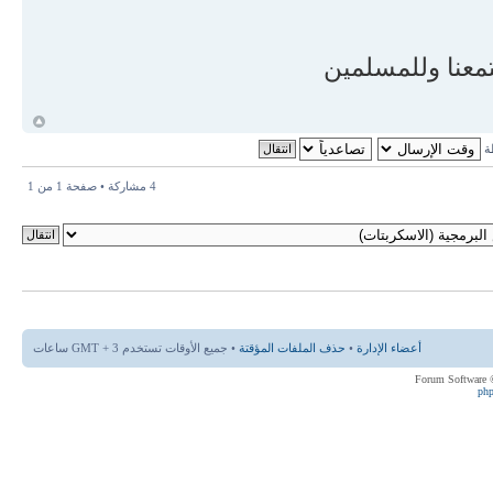
ch = "الالتزام بأمر الله تعالى لنا بالتأدب معه صلى الله عليه وسلم ومع سنته لقوله
بي ولا تجهروا له بالقول
كجهر بعضكم لبعض أن تحبط أعمالكم وأنتم لا تشعرون } {الحجرات : 2} وقوله تعالى
تمعنا وللمسلمين
تحن الله قلوبهم للتقوى
ال تعالى : { لا تجعلوا دعاء الرسول بينكم
أ
طة
}
4 مشاركة • صفحة
1
من
1
if (re == 11) {
ch = "الانقياد لأمر الله تعالى بالدفاع عن النبي صلى الله عليه وسلم ومناصرته وحمايته
 ( لتؤمنوا بالله ورسوله
وتعزروه وتوقروه)";
}
أعضاء الإدارة
•
حذف الملفات المؤقتة
• جميع الأوقات تستخدم GMT + 3 ساعات
ph
if (re == 12) {
}