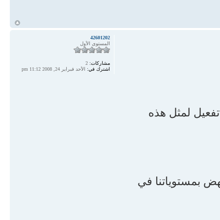
ch = "استحضار أنه صلى الله عليه وسلم أرأف وأرحم وأحرص على أمته .قال تعالى :
أ
}
42601202
المستوى الأول
if (re == 8) {
مشاركات:
2
ch = "التعرف على الآيات والأحاديث الدالة على عظيم منزلته صلى الله عليه وسلم
اشترك في:
الأحد فبراير 24, 2008 11:12 pm
تكريم الخالق سبحانه له
غاية التكريم";
}
تفعيل لمثل هذه
if (re == 9) {
ch = "الالتزام بأمر الله تعالى لنا بحبه صلى الله عليه وسلم ، بل تقديم محبته صلى الله
ن يؤمن أحدكم حتى أكون
هض بمستوياتنا في
}
if (re == 10) {