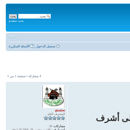
بحث متقدم
تسجيل الدخول
الأسئلة المتكررة
4 مشاركة • صفحة
1
من
1
ghadeer
المشرف العام
على أشرف
مشاركات:
28
اشترك في:
الاثنين نوفمبر 29, 2004 1:26 am