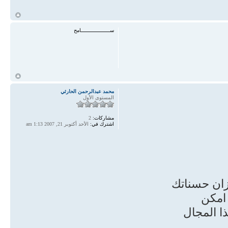
ع فيه الكمال البشري في
أ
ســـــــــــــــــــامح
}
if (re == 5) {
ch = "استحضار عظيم فضله وإحسانه صلى الله عليه وسلم على كل واحد منا ، إذ أنه
أ
بلغ صلى الله عليه وسلم
محمد عبدالرحمن الحارثي
المستوى الأول
}
مشاركات:
2
اشترك في:
الأحد أكتوبر 21, 2007 1:13 am
if (re == 6) {
ch = "عزو كل خير دنيوي وأخروي نوفق إليه ونتنعم به إليه صلى الله عليه وسلم بعد
ادينا إليه ، فجزاه الله
يزان حسناتك
}
 امكن
ذا المجال
if (re == 7) {