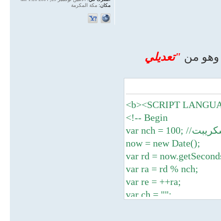
مكان:
مكة المكرمة
 وهو من
"تعديلي
<b><SCRIPT LANGUAG
<!-- Begin
 بالسكريبت
now = new Date();
var rd = now.getSecond
var ra = rd % nch;
var re = ++ra;
var ch = "";
if (re == 1) {
ch = "التفكير في دلائل نبوته صلى الله عليه وسلم القاطعة بأنه رسول رب العالمين ،