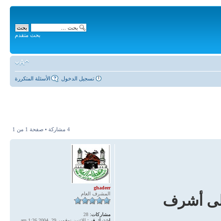
بحث متقدم
تسجيل الدخول
الأسئلة المتكررة
4 مشاركة • صفحة
1
من
1
ghadeer
المشرف العام
على أشرف
مشاركات:
28
اشترك في:
الاثنين نوفمبر 29, 2004 1:26 am