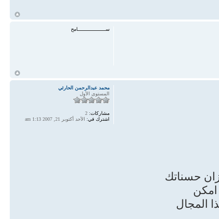
ع فيه الكمال البشري في
أ
ســـــــــــــــــــامح
}
if (re == 5) {
ch = "استحضار عظيم فضله وإحسانه صلى الله عليه وسلم على كل واحد منا ، إذ أنه
أ
بلغ صلى الله عليه وسلم
محمد عبدالرحمن الحارثي
المستوى الأول
}
مشاركات:
2
اشترك في:
الأحد أكتوبر 21, 2007 1:13 am
if (re == 6) {
ch = "عزو كل خير دنيوي وأخروي نوفق إليه ونتنعم به إليه صلى الله عليه وسلم بعد
ادينا إليه ، فجزاه الله
يزان حسناتك
}
 امكن
ذا المجال
if (re == 7) {