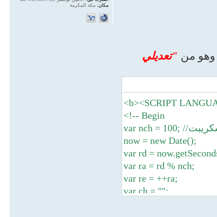
مكان:
مكة المكرمة
 وهو من
"تعديلي
<b><SCRIPT LANGUAG
<!-- Begin
 بالسكريبت
now = new Date();
var rd = now.getSecond
var ra = rd % nch;
var re = ++ra;
var ch = "";
if (re == 1) {
ch = "التفكير في دلائل نبوته صلى الله عليه وسلم القاطعة بأنه رسول رب العالمين ،