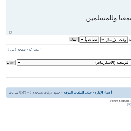
ch = "الالتزام بأمر الله تعالى لنا بالتأدب معه صلى الله عليه وسلم ومع سنته لقوله
بي ولا تجهروا له بالقول
كجهر بعضكم لبعض أن تحبط أعمالكم وأنتم لا تشعرون } {الحجرات : 2} وقوله تعالى
تمعنا وللمسلمين
تحن الله قلوبهم للتقوى
ال تعالى : { لا تجعلوا دعاء الرسول بينكم
أ
طة
}
4 مشاركة • صفحة
1
من
1
if (re == 11) {
ch = "الانقياد لأمر الله تعالى بالدفاع عن النبي صلى الله عليه وسلم ومناصرته وحمايته
 ( لتؤمنوا بالله ورسوله
وتعزروه وتوقروه)";
}
أعضاء الإدارة
•
حذف الملفات المؤقتة
• جميع الأوقات تستخدم GMT + 3 ساعات
ph
if (re == 12) {
}