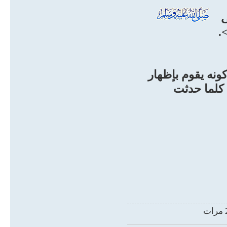
ى
}
if (re == 2) {
ch = "تعلم الأدلة من القرآن والسنة والإجماع الدالة على وجوب طاعة النبي صلى الله
ونه يقوم بإظهار
ا كلما حدثت
}
if (re == 3) {
ch = "العلم والمعرفة بحفظ الله لسنة نبيه صلى الله عليه وسلم ، وذلك من خلال
لفة ، فبينوا صحيحها من
أمة عن غيرها من الأمم
السالفة";
}
if (re == 4) {
ch = "استشعار محبته صلى الله عليه وسلم في القلوب بتذكر كريم صفته الخَلقية