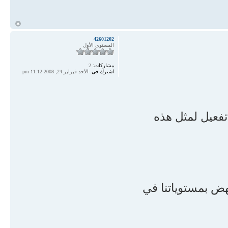
ch = "استحضار أنه صلى الله عليه وسلم أرأف وأرحم وأحرص على أمته .قال تعالى :
أ
}
42601202
المستوى الأول
if (re == 8) {
مشاركات:
2
ch = "التعرف على الآيات والأحاديث الدالة على عظيم منزلته صلى الله عليه وسلم
اشترك في:
الأحد فبراير 24, 2008 11:12 pm
تكريم الخالق سبحانه له
غاية التكريم";
}
تفعيل لمثل هذه
if (re == 9) {
ch = "الالتزام بأمر الله تعالى لنا بحبه صلى الله عليه وسلم ، بل تقديم محبته صلى الله
ن يؤمن أحدكم حتى أكون
هض بمستوياتنا في
}
if (re == 10) {