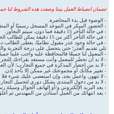
لضمان انضباط العمل بيننا وضعت هذه الشروط لنا جميعًا،
- الوضوء قبل بدء المحاضرة.
- الحضور المبكر في الموعد المسجل رسميًا أو المت
- في حالة التأخر 15 دقيقة فما دون، سيتم التجاوز.
- في حالة التأخر أكثر من 15 دقيقة يمكن للطالب الحضور ولكنه يعتبر غائبًا.
- في حالة وجود عذر مقبول نظاميًا، يعطى الطالب د
تلي تقديم العذر؛ حتى يتحصل على درجة التجربة والت
- المعمل لنا جميعًا فالمحافظة عليه واجب علينا جم
- لا بد أن تحضُر للمعمل وأنت مستعد بقراءتك للتجربة
- لا بد من إحضار المذكرة في جميع التجارب؛ لأن الع
- تغيير مكانك أو مجموعتك غير ممكن إلا بأخذ إذن.
- لا تتهور، واعمل بجد، وإن استعصى عليك شيء فلا تس
- لا بد من دخول المنتدى بشكل دوري لتحميل التجارب
- يعد البريد الإلكتروني و/أو الهاتف الجوال وسيلة رس
- بعد انتهائك من العمل استأذن من المهندس ثم أغل