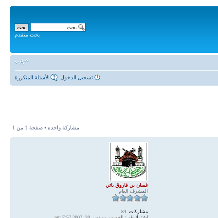
بحث متقدم
تسجيل الدخول
الأسئلة المتكررة
مشاركة واحده • صفحة
1
من
1
غسان بن فاروق باتي
المشرف العام
مشاركات:
84
اشترك في:
الخميس سبتمبر 20, 2007 7:57 pm