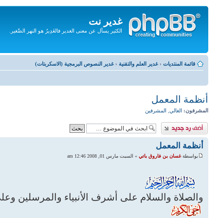
غدير نت
الكثير يسأل عن معنى الغدير فالغَدِيرُ هو النهر الصَّغير.
تجاهل
المحتويات
قائمة المنتديات
‹
غدير العلم والتقنية
‹
غدير النصوص البرمجية (الاسكربتات)
أنظمة المعمل
المشرفون:
الغالي
,
المشرفين
إضافة رد
أنظمة المعمل
بواسطة
غسان بن فاروق باتي
» السبت مارس 01, 2008 12:46 am
والصلاة والسلام على أشرف الأنبياء والمرسلين وعلى