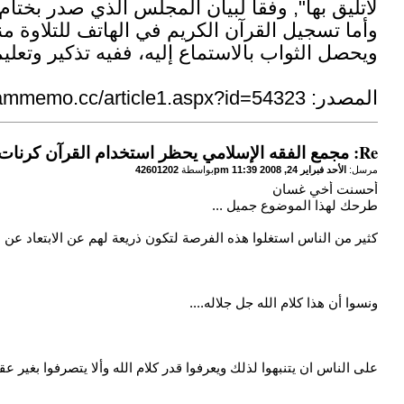
لاتليق بها", وفقا لبيان المجلس الذي صدر بختام دورته الـ 19 التي انعقدت 
وأما تسجيل القرآن الكريم في الهاتف للتلاوة من
ويحصل الثواب بالاستماع إليه، ففيه تذكير وتعلي
المصدر:
lammemo.cc/article1.aspx?id=54323
Re: مجمع الفقه الإسلامي يحظر استخدام القرآن كرنات للجوال
مرسل:
الأحد فبراير 24, 2008 11:39 pm
بواسطة
42601202
أحسنت أخي غسان
طرحك لهذا الموضوع جميل ...
كثير من الناس استغلوا هذه الفرصة لتكون ذريعة لهم عن الابتعاد عن ا
ونسوا أن هذا كلام الله جل جلاله....
على الناس ان يتنبهوا لذلك ويعرفوا قدر كلام الله وألا يتصرفوا بغير عقل و