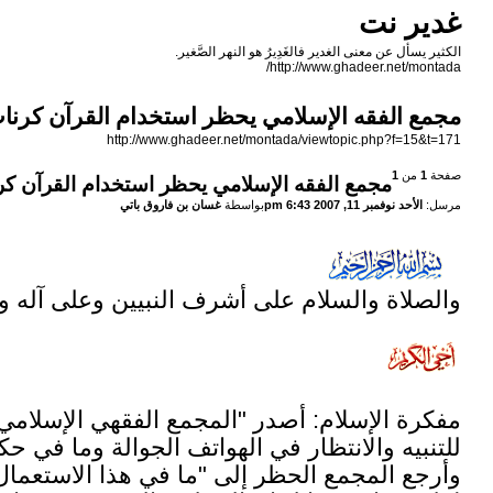
غدير نت
الكثير يسأل عن معنى الغدير فالغَدِيرُ هو النهر الصَّغير.
http://www.ghadeer.net/montada/
مجمع الفقه الإسلامي يحظر استخدام القرآن كرنا
http://www.ghadeer.net/montada/viewtopic.php?f=15&t=171
صفحة
1
من
1
مجمع الفقه الإسلامي يحظر استخدام القرآن كر
مرسل:
الأحد نوفمبر 11, 2007 6:43 pm
بواسطة
غسان بن فاروق باتي
والصلاة والسلام على أشرف النبيين وعلى آله 
مفكرة الإسلام: أصدر "المجمع الفقهي الإسلامي"
للتنبيه والانتظار في الهواتف الجوالة وما في حك
وأرجع المجمع الحظر إلى "ما في هذا الاستعمال م