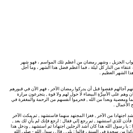
والثواب الجزيل ، وشهر رمضان من أعظم تلك المواسم ، فهو شهر
فيه عتقاء من النار كل ليلة ، فما أعظم فضل هذا الشهر ، وما أجل
ذا الشهر العظيم .
هم آجالهم فقضوا قبل أن يدركوا رمضان الآخر ، فهم الآن في قبورهم
م على الأسِرَّةِ البيضاء لا حول لهم ولا قوة , يتجرعون مرارة
ثما ومعصية وبعدا من الله , فحرموا أنفسهم من الرحمة والمغفرة في
 الأعمال .
 اجتهادا من الآخر , فغزا المجتهد منهما فاستشهد , ثم مكث الآخر
 فأذن للذي استشهد , ثم رجع إلي فقال : ارجع فإنك لم يأْنِ لك بعد ,
: يا رسول الله هذا كان أشد الرجلين اجتهادا ثم استشهد , ودخل هذا
وكذا من سجدة في السنة ، قالوا : بلى , قال رسول الله - صلى الله