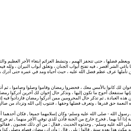
 ويعظم فضلها ، حتى تتحفز الهمم ، وتنشط العزائم ابتغاء الأجر العظيم 
ويا باغي الشر أقصر ، فيه تفتح أبواب الجنان ، وتغلق أبواب النيران ، ولله 
ي من تأملها عرف عظم فضل الله عليه ، حيث أحياه ومد في عمره حتى أدرك ه
خوان لك كانوا بالأمس معك ، فحضروا رمضان وقاموا وصلوا وصاموا ، ثم أتت
 ستنفعك أحوج ما تكون إليها ، وتذكر حال إخوان لك آخرين أدركوا رمضان وه
هذه العبادة , ثم تذكر حال المحرومين ممن أدركوا رمضان فازدادوا فيه إ
النعمة حق قدرها ، وتعرف فضلها وحقها ، فتتوب إلى الله وتزداد من صالح
رسول الله - صلى الله عليه وسلم- وكان إسلامهما جميعا , فكان أحدهما أشد
 إذا أنا بهما , فخرج خارج من الجنة فأذن للذي توفي الآخِر منهما , ثم خرج
 الله عليه وسلم- , وحدثوه الحديث , فقال : من أي ذلك تعجبون , فقالوا 
س قد مكث هذا بعده سنة . قالوا : بلى , قال : وأدرك رمضان فصام وصلى كذا 