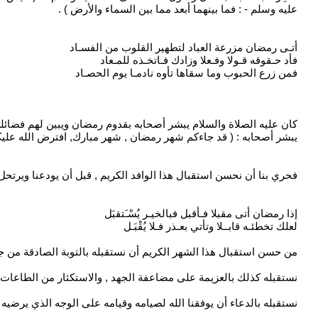
عليه وسلم - : فما بينهما أبعد مما بين السماء والأرض ) .
أتـى رمضان مزرعة العباد لتطهير القلوب من الفسـاد
فأد حـقوقه قـولا وفـعلا وزادك فـاتخـذه للمـعاد
فمن زرع الحبوب وما سقاها تأوه نادمـا يوم الحصـاد
كان عليه الصلاة والسلام يبشر أصحابه بقدوم رمضان ويبين لهم فضائله
يبشر أصحابه : ( قد جاءكم شهر رمضان , شهر مبارك, افترض الله عليكم ص
فحري بنا أن نحسن استقبال هذا الوافد الكريم , قبل أن يودعنا ويرتح
إذا رمضان أتى مقبلا فـأقبل فبالخيـر يُسْـَتقبَل
لعلك تخطئـه قابــلا وتأتي بعـذر فـلا يُقْبَـل
من حسن استقبال هذا الشهر الكريم أن نستقبله بالتوبة الصادقة من جم
نستقبله كذلك بالعزيمة على مضاعفة الجهد , والاستكثار من الطاعات , م
نستقبله بالدعاء أن يوفقنا الله لصيامه وقيامه على الوجه الذي يرضيه عنا