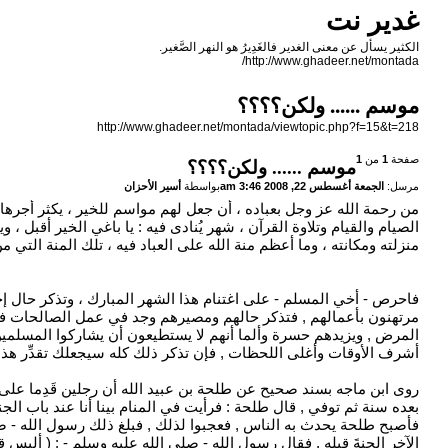
غدير نت
الكثير يسأل عن معنى الغدير فالغَدِيرُ هو النهر الصَّغير.
http://www.ghadeer.net/montada/
موسم ...... ولكن؟؟؟؟
http://www.ghadeer.net/montada/viewtopic.php?f=15&t=218
صفحة
1
من
1
موسم ...... ولكن؟؟؟؟
مرسل:
الجمعة أغسطس 22, 2008 3:46 am
بواسطة
أسير الأحزان
من رحمة الله عز وجل بعباده ، أن جعل لهم مواسم للخير ، يكثر أجرها
الصيام والقيام وتلاوة القرآن ، شهر يُنادى فيه : يا باغي الخير أقبل ، 
منزلته ومكانته ، وما أعظم منة الله على العباد فيه ، تلك المنة الت
فاحرص - أخي المسلم - على اغتنام هذا الشهر المبارك ، وتذكر حال إ
مرتهنون بأعمالهم , فتذكر حالهم ومصيرهم وجد في عمل الصالحات فإنها
المرض , ويزيدهم حسرة وألما أنهم لا يستطيعون أن يشاركوا المسلمين 
أشرف الأوقات وأغلى اللحظات , فإن تذكر ذلك كله سيجعلك تقدِّر هذه 
روى ابن ماجه بسند صحيح عن طلحة بن عبيد الله أن رجلين قَدِما على 
بعده سنة ثم توفي , قال طلحة : فرأيت في المنام بينا أنا عند باب الجنة
فأصبح طلحة يحدث به الناس , فعجبوا لذلك , فبلغ ذلك رسول الله - صلى
الآخِر الجنةَ قبله , فقال رسول الله - صلى الله عليه وسلم - : ( ألي