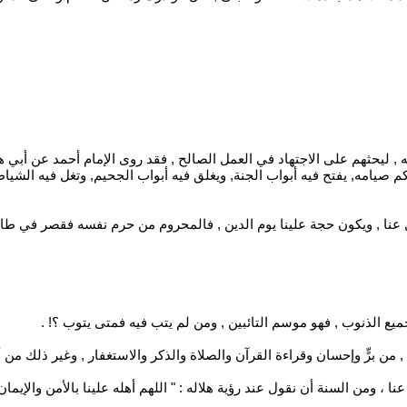
 , ليحثهم على الاجتهاد في العمل الصالح , فقد روى الإمام أحمد عن أبي 
يامه, يفتح فيه أبواب الجنة, ويغلق فيه أبواب الجحيم, وتغل فيه الشياطين,
ل عنا , ويكون حجة علينا يوم الدين , فالمحروم من حرم نفسه فقصر في طاع
يع الذنوب , فهو موسم التائبين , ومن لم يتب فيه فمتى يتوب ؟! .
ن برٍّ وإحسان وقراءة القرآن والصلاة والذكر والاستغفار , وغير ذلك من أن
 ، ومن السنة أن نقول عند رؤية هلاله : " اللهم أهله علينا بالأمن والإيمان