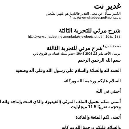
غدير نت
الكثير يسأل عن معنى الغدير فالغَدِيرُ هو النهر الصَّغير.
http://www.ghadeer.net/montada/
شرح مرئي للتجربة الثالثة
http://www.ghadeer.net/montada/viewtopic.php?f=16&t=183
صفحة
1
من
1
شرح مرئي للتجربة الثالثة
مرسل:
الأحد يناير 13, 2008 10:48 am
بواسطة
غسان بن فاروق باتي
بسم الله الرحمن الرحيم
الحمد لله والصلاة والسلام على رسول الله وعلى آله وصحبه
السلام عليكم ورحمة الله وبركاته
أحبتي في الله
أتمنى منكم تحميل الملف المرئي (الفيديو)، والذي قمت بإنتاجه ولله ال
وحجمه تقريبًا 11.5 ميجابايت.
أتمنى لكم المتعة والفائدة
والسلام عليكم ورحمة الله وبركاته