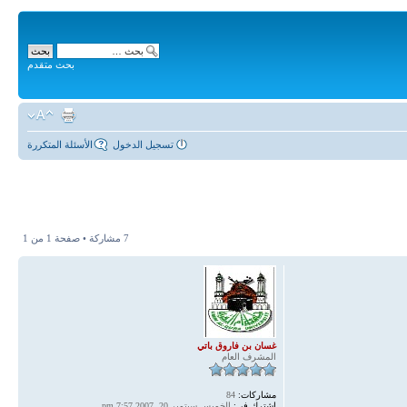
بحث متقدم
تسجيل الدخول
الأسئلة المتكررة
7 مشاركة • صفحة
1
من
1
غسان بن فاروق باتي
المشرف العام
مشاركات:
84
اشترك في:
الخميس سبتمبر 20, 2007 7:57 pm