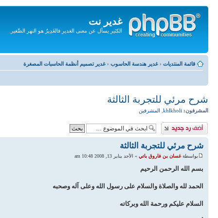
غدير نت
الكثير يسأل عن معنى الغدير فالغَدِيرُ هو النهر الصَّغير.
تجاهل
المحتويات
قائمة المنتديات
‹
غدير هندسة الحاسوب
‹
غدير تصميم أنظمة الحاسبات المصغرة
شرح مرئي للتجربة الثالثة
المشرفون:
khlkholi
,
المشرفين
إضافة رد
شرح مرئي للتجربة الثالثة
بواسطة
غسان بن فاروق باتي
» الأحد يناير 13, 2008 10:48 am
بسم الله الرحمن الرحيم
الحمد لله والصلاة والسلام على رسول الله وعلى آله وصحبه
السلام عليكم ورحمة الله وبركاته