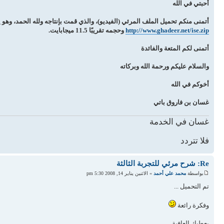
أحبتي في الله
أتمنى منكم تحميل الملف المرئي (الفيديو)، والذي قمت بإنتاجه ولله الحمد، وهو يش
http://www.ghadeer.net/ise.zip
وحجمه تقريبًا 11.5 ميجابايت.
أتمنى لكم المتعة والفائدة
والسلام عليكم ورحمة الله وبركاته
أخوكم في الله
غسان بن فاروق باتي
غسان في الخدمة
فلا تتردد
Re: شرح مرئي للتجربة الثالثة
بواسطة
محمد علي أحمد
» الاثنين يناير 14, 2008 5:30 pm
تم التحميل ...
وفكرة رائعة
يعطيك العافية