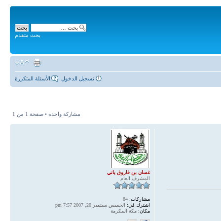
بحث متقدم
تسجيل الدخول
الأسئلة المتكررة
مشاركة واحده • صفحة
1
من
1
غسان بن فاروق باتي
المشرف العام
مشاركات:
84
اشترك في:
الخميس سبتمبر 20, 2007 7:57 pm
مكان:
مكة المكرمة