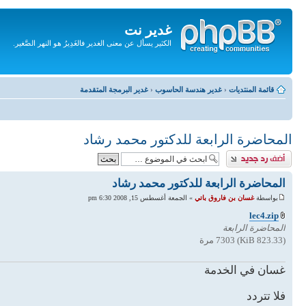
غدير نت
الكثير يسأل عن معنى الغدير فالغَدِيرُ هو النهر الصَّغير.
تجاهل
المحتويات
قائمة المنتديات
‹
غدير هندسة الحاسوب
‹
غدير البرمجة المتقدمة
المحاضرة الرابعة للدكتور محمد رشاد
إضافة رد
المحاضرة الرابعة للدكتور محمد رشاد
بواسطة
غسان بن فاروق باتي
» الجمعة أغسطس 15, 2008 6:30 pm
lec4.zip
المحاضرة الرابعة
(823.33 KiB) 7303 مرة
غسان في الخدمة
فلا تتردد