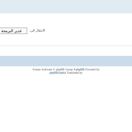
الانتقال الى:
® Forum Software © phpBB Group
phpBB
Powered by
phpBBArabia
Translated by