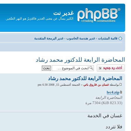
غدير نت
الكثير يسأل عن معنى الغدير فالغَدِيرُ هو النهر الصَّغير.
تجاهل
المحتويات
قائمة المنتديات
‹
غدير هندسة الحاسوب
‹
غدير البرمجة المتقدمة
المحاضرة الرابعة للدكتور محمد رشاد
إضافة رد
المحاضرة الرابعة للدكتور محمد رشاد
بواسطة
غسان بن فاروق باتي
» الجمعة أغسطس 15, 2008 6:30 pm
lec4.zip
المحاضرة الرابعة
(823.33 KiB) 7304 مرة
غسان في الخدمة
فلا تتردد