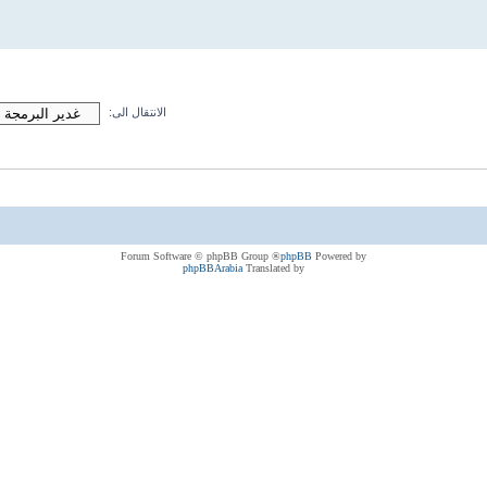
الانتقال الى:
® Forum Software © phpBB Group
phpBB
Powered by
phpBBArabia
Translated by