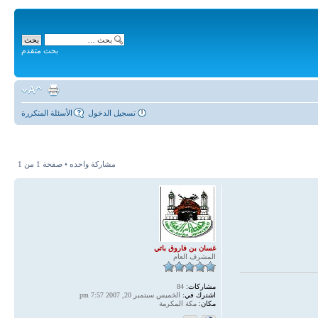
بحث متقدم
تسجيل الدخول
الأسئلة المتكررة
مشاركة واحده • صفحة
1
من
1
غسان بن فاروق باتي
المشرف العام
مشاركات:
84
اشترك في:
الخميس سبتمبر 20, 2007 7:57 pm
مكان:
مكة المكرمة