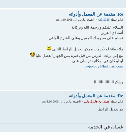
Re: مقدمة عن المعمل وأدواته
بواسطة
42710365
» الجمعة مارس 14, 2008 1:39 am
السلام عليكم و رحمة الله وبركاتة
أستاذي العزيز
تسلم على مجهودك الجميل وعلى الشرح الوافي
ملاحظة/ لو تكرمت ممكن تعديل الرابط الثاني
مع إني نزلت الدرس من قبل فترة بس الجهاز أتعطل عليا
أو لو كان في إمكانية ترسلي على
jo-jo-boy@hotmail.com
وشكرااااااااااااااااا
Re: مقدمة عن المعمل وأدواته
بواسطة
غسان بن فاروق باتي
» الجمعة مارس 14, 2008 6:30 pm
تم تعديل الرابط
غسان في الخدمة