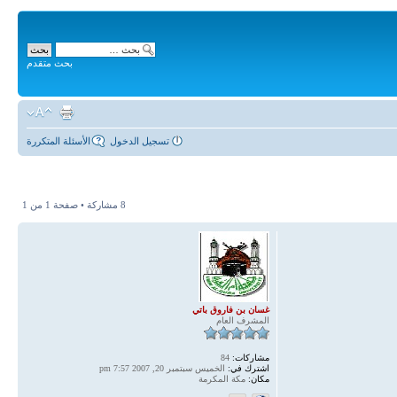
بحث متقدم
تسجيل الدخول
الأسئلة المتكررة
8 مشاركة • صفحة
1
من
1
غسان بن فاروق باتي
المشرف العام
مشاركات:
84
اشترك في:
الخميس سبتمبر 20, 2007 7:57 pm
مكان:
مكة المكرمة