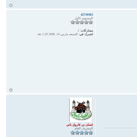
أ
42710365
المستوى الأول
مشاركات:
2
اشترك في:
الجمعة مارس 14, 2008 1:29 am
أ
غسان بن فاروق باتي
المشرف العام