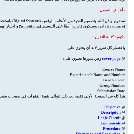
- أهداف المعمل:
سنقوم -بإذن الله- بتصميم العديد من الأنظمة الرقمية (Digital Systems) باستخدام العديد من الدوائر المتكاملة (Integrated Circuits) وعتاد
(Hardware) آخر، وسنكون قادرين أيضًا على التبسيط (Simplifying) و اختبار (Checking) العديد من الدوائر بنوعيها الـ Combinational& Sequential.
- كيفية كتابة التقرير:
باختصار كل تقرير لابد أن يحتوي على:
@
cover page
وهي بدورها تحتوي على:
Course Name
Experiment's Name and Number
Bench Order
Group Number
Submission Date
هذا كله في الصفحة الأولى فقط، بعد ذلك تتوالى بقيبة الفقرات في صفحات متعد
Objective
@
Description
@
Logic Circuit
@
Equipments
@
Procedure
@
Discussion and Conclusion
@