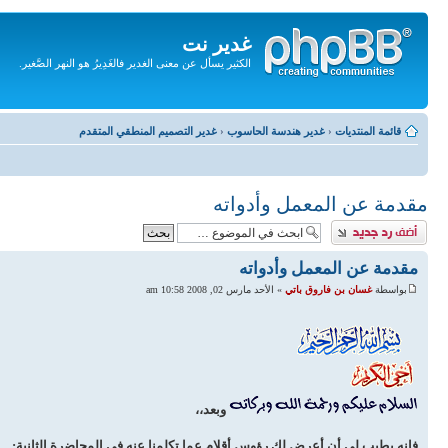
غدير نت
الكثير يسأل عن معنى الغدير فالغَدِيرُ هو النهر الصَّغير.
تجاهل
المحتويات
قائمة المنتديات
‹
غدير هندسة الحاسوب
‹
غدير التصميم المنطقي المتقدم
مقدمة عن المعمل وأدواته
إضافة رد
مقدمة عن المعمل وأدواته
بواسطة
غسان بن فاروق باتي
» الأحد مارس 02, 2008 10:58 am
وبعد،،
فإنه يطيب لي أن أعرض لك رؤوس أقلام عما تكلمنا عنه في المحاضرة الثانية: