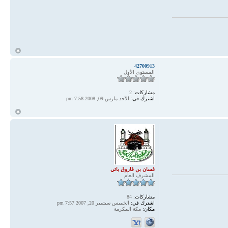
أ
42700913
المستوى الأول
مشاركات:
2
اشترك في:
الأحد مارس 09, 2008 7:58 pm
أ
غسان بن فاروق باتي
المشرف العام
مشاركات:
84
اشترك في:
الخميس سبتمبر 20, 2007 7:57 pm
مكان:
مكة المكرمة