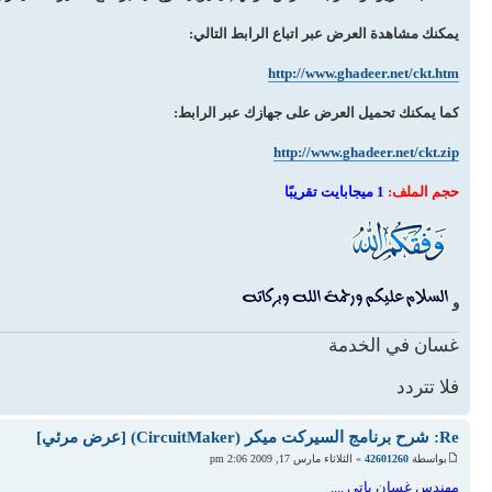
يمكنك مشاهدة العرض عبر اتباع الرابط التالي:
http://www.ghadeer.net/ckt.htm
كما يمكنك تحميل العرض على جهازك عبر الرابط:
http://www.ghadeer.net/ckt.zip
حجم الملف:
1 ميجابايت تقريبًا
و
غسان في الخدمة
فلا تتردد
Re: شرح برنامج السيركت ميكر (CircuitMaker) [عرض مرئي]
بواسطة
42601260
» الثلاثاء مارس 17, 2009 2:06 pm
مهندس غسان باتي ....