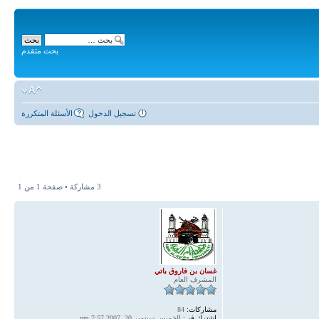
بحث متقدم
تسجيل الدخول
الأسئلة المتكررة
3 مشاركة • صفحة
1
من
1
غسان بن فاروق باتي
المشرف العام
مشاركات:
84
اشترك في:
الخميس سبتمبر 20, 2007 7:57 pm