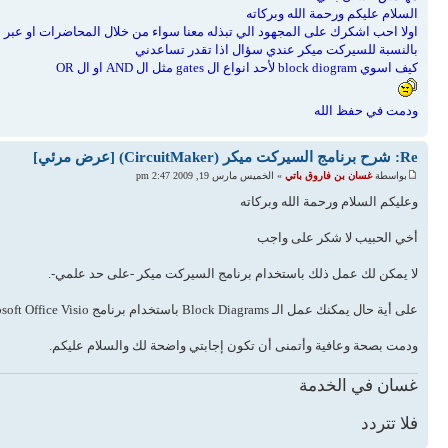
السلام عليكم ورحمة الله وبركاته
اولا احب اشكرك على المجهود الي تبذله معنا سواء من خلال المحاضرات او عبر 
بالنسبة للسيركت ميكر عندي سؤال اذا تقدر تساعدني
كيف اسوي block diogram لأحد انواع ال gates مثل ال AND او ال OR
ودمت في حفظ الله
Re: شرح برنامج السيركت ميكر (CircuitMaker) [عرض مرئي]
بواسطة
غسان بن فاروق باتي
» الخميس مارس 19, 2009 2:47 pm
وعليكم السلام ورحمة الله وبركاته
أخي الحبيب لا شكر على واجب
لا يمكن لك عمل ذلك باستخدام برنامج السيركت ميكر -على حد علمي-.
على أية حال يمكنك عمل الـ Block Diagrams باستخدام برنامج Microsoft Office Visio على سبيل المثال لا الحصر.
ودمت بصحة وعافية وأتمنى أن تكون إجابتي واضحة لك والسلام عليكم.
غسان في الخدمة
فلا تتردد