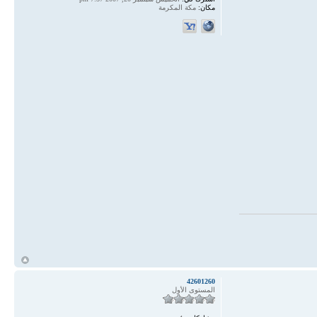
مكان:
مكة المكرمة
أ
42601260
المستوى الأول