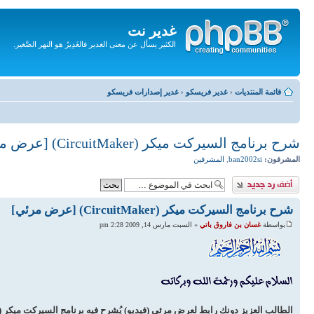
غدير نت
الكثير يسأل عن معنى الغدير فالغَدِيرُ هو النهر الصَّغير.
تجاهل
المحتويات
قائمة المنتديات
‹
غدير فريسكو
‹
غدير إصدارات فريسكو
شرح برنامج السيركت ميكر (CircuitMaker) [عرض مرئي]
المشرفون:
ban2002si
,
المشرفين
إضافة رد
شرح برنامج السيركت ميكر (CircuitMaker) [عرض مرئي]
بواسطة
غسان بن فاروق باتي
» السبت مارس 14, 2009 2:28 pm
الطالب العزيز دونك رابط لعرض مرئي (فيديو) يُشرح فيه برنامج السيركت ميكر (CircuitMaker).