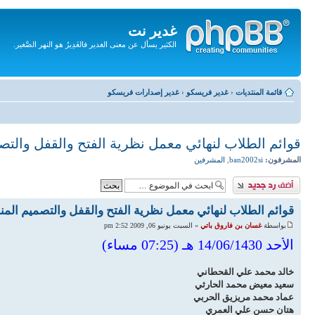
غدير نت
الكثير يسأل عن معنى الغدير فالغَدِيرُ هو النهر الصَّغير.
تجاهل
المحتويات
قائمة المنتديات
‹
غدير فريسكو
‹
غدير إصدارات فريسكو
قوائم الطلاب لنهائي معمل نظرية الفتح والقفل والت
المشرفون:
ban2002si
,
المشرفين
إضافة رد
قوائم الطلاب لنهائي معمل نظرية الفتح والقفل والتصميم الم
بواسطة
غسان بن فاروق باتي
» السبت يونيو 06, 2009 2:52 pm
الأحد 14/06/1430 هـ (07:25 مساء)
خالد محمد علي القحطاني
سعيد معيض محمد الحارثي
عماد محمد مريزيق الحربي
هتان حسن علي العمري