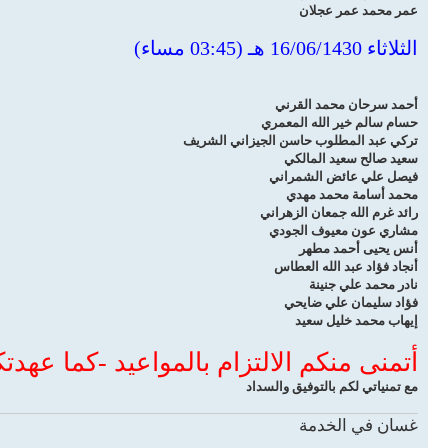
عمر محمد عمر عجلان
الثلاثاء 16/06/1430 هـ (03:45 مساء)
أحمد سرحان محمد القرني
حسام سالم خير الله المعمري
تركي عبد المطلوب حاسن الجيزاني الشريف
سعيد صالح سعيد المالكي
فيصل علي عائض الشمراني
محمد أسامة محمد مهدي
رائد غرم الله جمعان الزهراني
مشاري عون معيوف الجودي
أنس يحيى أحمد مطهر
أنجاد فؤاد عبد الله العطاس
نادر محمد علي جنينة
فؤاد سليمان علي ضايحي
إيهاب محمد خليل سعيد
أتمنى منكم الالتزام بالمواعيد -كما عهدتكم- وإحضار heet
مع تمنياتي لكم بالتوفيق والسداد
غسان في الخدمة