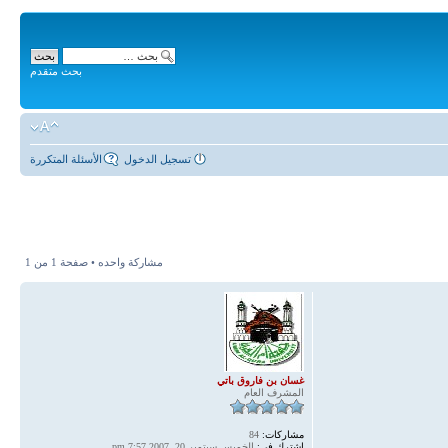
بحث متقدم
تسجيل الدخول
الأسئلة المتكررة
مشاركة واحده • صفحة
1
من
1
غسان بن فاروق باتي
المشرف العام
مشاركات:
84
اشترك في:
الخميس سبتمبر 20, 2007 7:57 pm