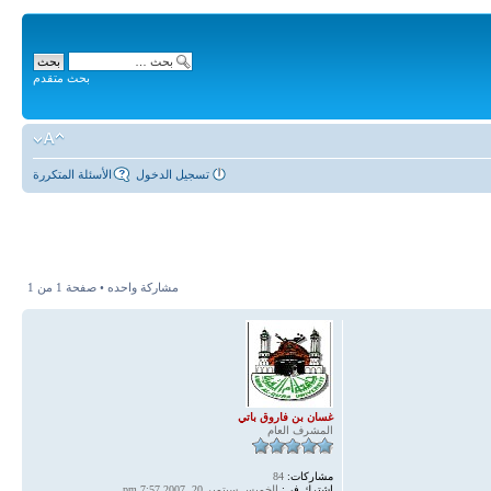
بحث متقدم
تسجيل الدخول
الأسئلة المتكررة
مشاركة واحده • صفحة
1
من
1
غسان بن فاروق باتي
المشرف العام
مشاركات:
84
اشترك في:
الخميس سبتمبر 20, 2007 7:57 pm