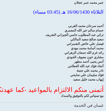
عمر محمد عمر عجلان
الثلاثاء 16/06/1430 هـ (03:45 مساء)
أحمد سرحان محمد القرني
حسام سالم خير الله المعمري
تركي عبد المطلوب حاسن الجيزاني الشريف
سعيد صالح سعيد المالكي
فيصل علي عائض الشمراني
محمد أسامة محمد مهدي
رائد غرم الله جمعان الزهراني
مشاري عون معيوف الجودي
أنس يحيى أحمد مطهر
أنجاد فؤاد عبد الله العطاس
نادر محمد علي جنينة
فؤاد سليمان علي ضايحي
إيهاب محمد خليل سعيد
أتمنى منكم الالتزام بالمواعيد -كما عهدتكم- وإحضار heet
مع تمنياتي لكم بالتوفيق والسداد
غسان في الخدمة