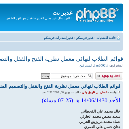
غدير نت
الكثير يسأل عن معنى الغدير فالغَدِيرُ هو النهر الصَّغير.
تجاهل
المحتويات
قائمة المنتديات
‹
غدير فريسكو
‹
غدير إصدارات فريسكو
قوائم الطلاب لنهائي معمل نظرية الفتح والقفل والت
المشرفون:
ban2002si
,
المشرفين
إضافة رد
قوائم الطلاب لنهائي معمل نظرية الفتح والقفل والتصميم الم
بواسطة
غسان بن فاروق باتي
» السبت يونيو 06, 2009 2:52 pm
الأحد 14/06/1430 هـ (07:25 مساء)
خالد محمد علي القحطاني
سعيد معيض محمد الحارثي
عماد محمد مريزيق الحربي
هتان حسن علي العمري