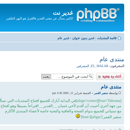
غدير نت
الكثير يسأل عن معنى الغدير فالغَدِيرُ هو النهر الصَّغير.
تجاهل
المحتويات
قائمة المنتديات
‹
غدير بدون عنوان
‹
غدير عام
منتدى عام
المشرفون:
EL_MALAK
,
المشرفين
إضافة رد
منتدى عام
بواسطة
سفير القمر
» الجمعة فبراير 11, 2005 4:49 pm
[font=Tahoma][align=center]في البداية أبارك للجميع افتتاح المنتديات التي نسأل الله عز وجل أن يجعل فيها الخير والفائده
من جهة أخرى أحببت أن أقدم لأخي غسان __الغدير__ اقتراحاً بسيطا وهو افتتاح م
مع تمنياتي للجميع بدوام الصحة والعافية والتحية خاصة لأعضاء المنتدى الأكارم
سفير القمر [/align][/font]