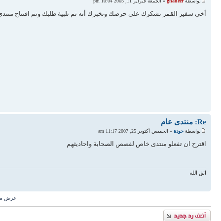
بواسطة
ghadeer
» الجمعة فبراير 11, 2005 10:04 pm
أخي سفير القمر نشكرك على حرصك ونخبرك أنه تم تلبية طلبك وتم افتتاح منتدى ع
Re: منتدى عام
بواسطة
جودة
» الخميس أكتوبر 25, 2007 11:17 am
اقترح ان تفعلو منتدى خاص لقصص الصحابة واحاديثهم
اتق الله
عرض مش
إضافة رد